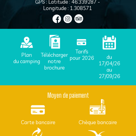
GPS : Latitude : 46.339287 -
Longitude : 1.308571
Tarifs
Plan
Télécharger
du
pour 2026
du camping
notre
17/04/26
brochure
au
27/09/26
Moyen de paiement
Carte bancaire
Chèque bancaire