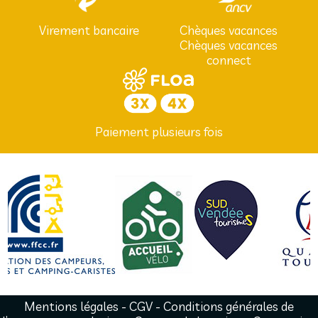
Virement bancaire
Chèques vacances
Chèques vacances
connect
Paiement plusieurs fois
Mentions légales
-
CGV
-
Conditions générales de